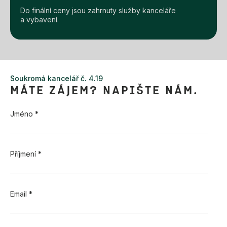
Do finální ceny jsou zahrnuty služby kanceláře
a vybavení.
Soukromá kancelář č. 4.19
MÁTE ZÁJEM? NAPIŠTE NÁM.
Jméno *
Příjmení *
Email *