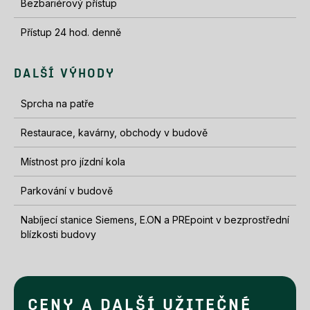
Bezbariérový přístup
Přístup 24 hod. denně
DALŠÍ VÝHODY
Sprcha na patře
Restaurace, kavárny, obchody v budově
Místnost pro jízdní kola
Parkování v budově
Nabíjecí stanice Siemens, E.ON a PREpoint v bezprostřední
blízkosti budovy
CENY A DALŠÍ UŽITEČNÉ