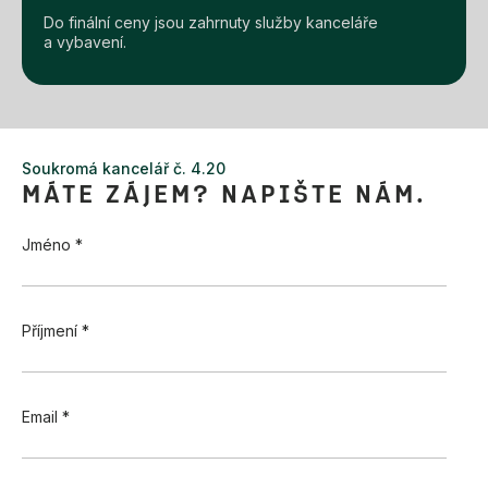
Do finální ceny jsou zahrnuty služby kanceláře
a vybavení.
Soukromá kancelář č. 4.20
MÁTE ZÁJEM? NAPIŠTE NÁM.
Jméno *
Příjmení *
Email *