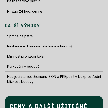
Bezbariérový přístup
Přístup 24 hod. denně
DALŠÍ VÝHODY
Sprcha na patře
Restaurace, kavárny, obchody v budově
Místnost pro jízdní kola
Parkování v budově
Nabíjecí stanice Siemens, E.ON a PREpoint v bezprostřední
blízkosti budovy
CENY A DALŠÍ UŽITEČNÉ