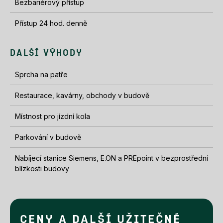
Bezbariérový přístup
Přístup 24 hod. denně
DALŠÍ VÝHODY
Sprcha na patře
Restaurace, kavárny, obchody v budově
Místnost pro jízdní kola
Parkování v budově
Nabíjecí stanice Siemens, E.ON a PREpoint v bezprostřední
blízkosti budovy
CENY A DALŠÍ UŽITEČNÉ