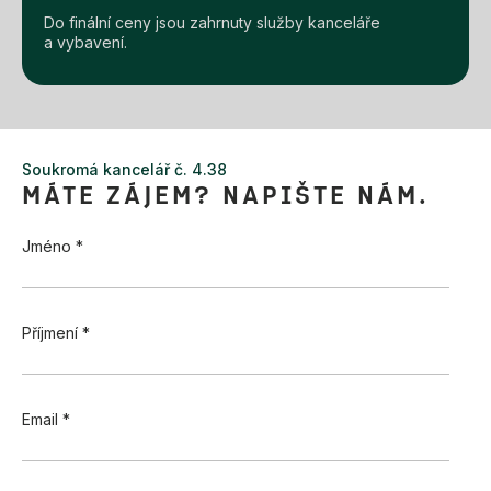
Do finální ceny jsou zahrnuty služby kanceláře
a vybavení.
Soukromá kancelář č. 4.38
MÁTE ZÁJEM? NAPIŠTE NÁM.
Jméno *
Příjmení *
Email *